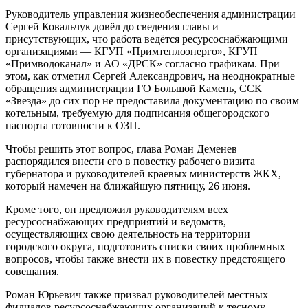
Руководитель управления жизнеобеспечения администрации
Сергей Ковальчук довёл до сведения главы и
присутствующих, что работа ведётся ресурсоснабжающими
организациями — КГУП «Примтеплоэнерго», КГУП
«Примводоканал» и АО «ДРСК» согласно графикам. При
этом, как отметил Сергей Александрович, на неоднократные
обращения администрации ГО Большой Камень, ССК
«Звезда» до сих пор не предоставила документацию по своим
котельным, требуемую для подписания общегородского
паспорта готовности к ОЗП.
Чтобы решить этот вопрос, глава Роман Деменев
распорядился внести его в повестку рабочего визита
губернатора и руководителей краевых министерств ЖКХ,
который намечен на ближайшую пятницу, 26 июня.
Кроме того, он предложил руководителям всех
ресурсоснабжающих предприятий и ведомств,
осуществляющих свою деятельность на территории
городского округа, подготовить списки своих проблемных
вопросов, чтобы также внести их в повестку предстоящего
совещания.
Роман Юрьевич также призвал руководителей местных
филиалов ресурсоснабжающих организаций к тесному