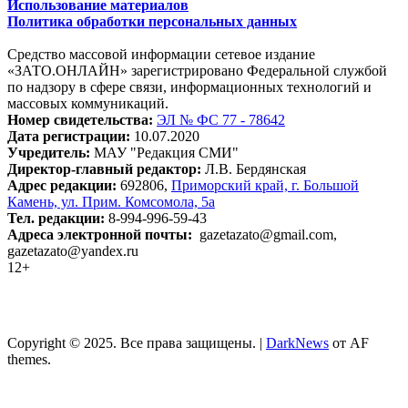
Использование материалов
Политика обработки персональных данных
Средство массовой информации сетевое издание
«ЗАТО.ОНЛАЙН» зарегистрировано Федеральной службой
по надзору в сфере связи, информационных технологий и
массовых коммуникаций.
Номер свидетельства:
ЭЛ № ФС 77 - 78642
Дата регистрации:
10.07.2020
Учредитель:
МАУ "Редакция СМИ"
Директор-главный редактор:
Л.В. Бердянская
Адрес редакции:
692806,
Приморский край, г. Большой
Камень, ул. Прим. Комсомола, 5а
Тел. редакции:
8-994-996-59-43
Адреса электронной почты:
gazetazato@gmail.com,
gazetazato@yandex.ru
12+
Copyright © 2025. Все права защищены.
|
DarkNews
от AF
themes.