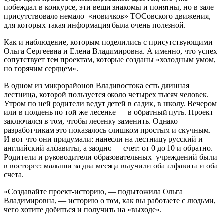
побеждал в конкурсе, эти вещи знакомы и понятны, но в зале
присутствовало немало «новичков» ТОСовского движения,
для которых такая информация была очень полезной.
Как и наблюдение, которым поделились с присутствующими
Ольга Сергеевна и Елена Владимировна. А именно, что успех
сопутствует тем проектам, которые созданы «холодным умом,
но горячим сердцем».
В одном из микрорайонов Владивостока есть длинная
лестница, которой пользуется около четырех тысяч человек.
Утром по ней родители ведут детей в садик, в школу. Вечером
или в полдень по той же лесенке — в обратный путь. Проект
заключался в том, чтобы лесенку заменить. Однако
разработчикам это показалось слишком простым и скучным.
И вот что они придумали: нанесли на лестницу русский и
английский алфавиты, а заодно — счет: от 0 до 10 и обратно.
Родители и руководители образовательных учреждений были
в восторге: малыши за два месяца выучили оба алфавита и оба
счета.
«Создавайте проект-историю, — подытожила Ольга
Владимировна, — историю о том, как вы работаете с людьми,
чего хотите добиться и получить на «выходе».