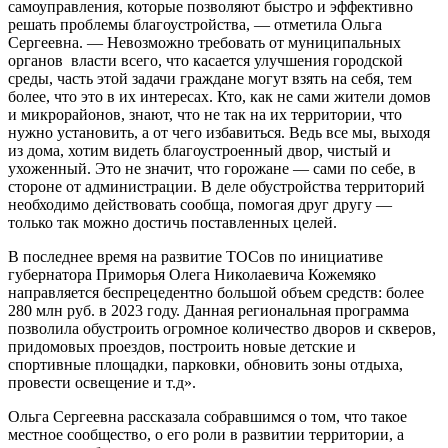
самоуправления, которые позволяют быстро и эффективно
решать проблемы благоустройства, — отметила Ольга
Сергеевна. — Невозможно требовать от муниципальных
органов власти всего, что касается улучшения городской
среды, часть этой задачи граждане могут взять на себя, тем
более, что это в их интересах. Кто, как не сами жители домов
и микрорайонов, знают, что не так на их территории, что
нужно установить, а от чего избавиться. Ведь все мы, выходя
из дома, хотим видеть благоустроенный двор, чистый и
ухоженный. Это не значит, что горожане — сами по себе, в
стороне от администрации. В деле обустройства территорий
необходимо действовать сообща, помогая друг другу —
только так можно достичь поставленных целей.
В последнее время на развитие ТОСов по инициативе
губернатора Приморья Олега Николаевича Кожемяко
направляется беспрецедентно большой объем средств: более
280 млн руб. в 2023 году. Данная региональная программа
позволила обустроить огромное количество дворов и скверов,
придомовых проездов, построить новые детские и
спортивные площадки, парковки, обновить зоны отдыха,
провести освещение и т.д».
Ольга Сергеевна рассказала собравшимся о том, что такое
местное сообщество, о его роли в развитии территории, а